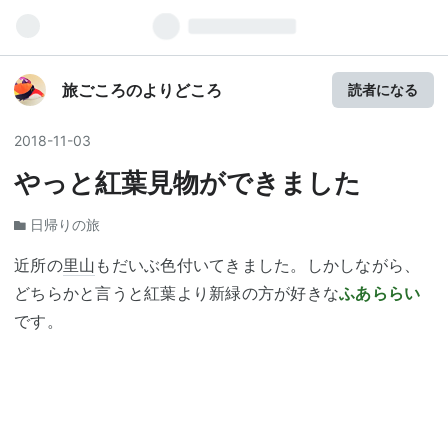
旅ごころのよりどころ
読者になる
2018
-
11
-
03
やっと紅葉見物ができました
日帰りの旅
近所の
里山
もだいぶ色付いてきました。しかしながら、
どちらかと言うと紅葉より新緑の方が好きな
ふあららい
です。