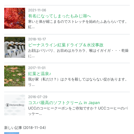
2021-11-06
有名になってしまったもみじ湖へ
寒いと体が縮こまるのでストレッチを始めたふあららいです。
紅…
2018-10-17
ビーナスライン紅葉ドライブ＆水没事故
お顔はパリパリ、お目めはカラカラ、喉はイガイガ・・・乾燥
に…
2017-11-01
紅葉と温泉♪
我が家（私だけ？）はクモを殺してはならない掟があります。
リ…
2016-07-29
コスパ最高のソフトクリーム in Japan
UCCのコーヒークーポンをご存知ですか？ UCCコーヒーのパ
ッケー…
新しい記事
(2018-11-04)