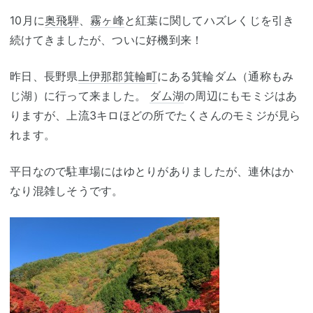
10月に
奥飛騨
、
霧ヶ峰
と紅葉に関してハズレくじを引き
続けてきましたが、ついに好機到来！
昨日、長野県
上伊那郡
箕輪町
にある箕輪ダム（通称もみ
じ湖）に行って来ました。
ダム湖
の周辺にもモミジはあ
りますが、上流3キロほどの所でたくさんのモミジが見ら
れます。
平日なので駐車場にはゆとりがありましたが、連休はか
なり混雑しそうです。